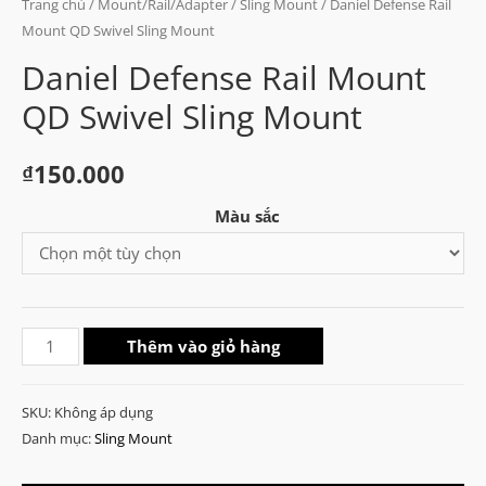
Trang chủ
/
Mount/Rail/Adapter
/
Sling Mount
/ Daniel Defense Rail
Mount QD Swivel Sling Mount
Daniel Defense Rail Mount
QD Swivel Sling Mount
₫
150.000
Màu sắc
Daniel
Thêm vào giỏ hàng
Defense
Rail
SKU:
Không áp dụng
Mount
Danh mục:
Sling Mount
QD