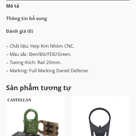
Swivel
Mô tả
Sling
Mount
Thông tin bổ sung
số
Đánh giá (0)
lượng
– Chất liệu: Hợp Kim Nhôm CNC.
– Màu sắc: Đen/Đỏ/FDE/Green.
– Tương thích: Rail 20mm.
– Marking: Full Marking Daniel Defense.
Sản phẩm tương tự