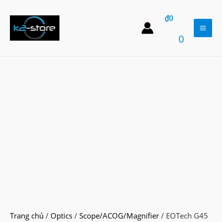
Skip
₫
0
to
content
Mai
0
Men
Trang chủ
/
Optics
/
Scope/ACOG/Magnifier
/ EOTech G45