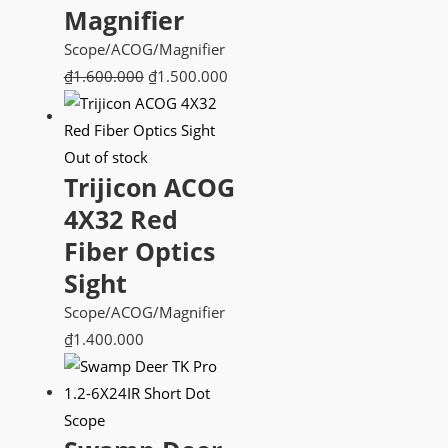
Magnifier
Scope/ACOG/Magnifier
Giá
Giá
₫
1.600.000
₫
1.500.000
gốc
hiện
là:
tại
₫1.600.000.
là:
Out of stock
Trijicon ACOG
₫1.500.000.
4X32 Red
Fiber Optics
Sight
Scope/ACOG/Magnifier
₫
1.400.000