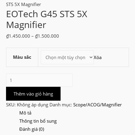
STS 5X Magnifier
EOTech G45 STS 5X
Magnifier
Khoảng
₫
1.450.000
–
₫
1.500.000
giá:
từ
Màu sắc
Xóa
₫1.450.000
đến
₫1.500.000
EOTech
G45
STS
Thêm vào giỏ hàng
5X
SKU:
Không áp dụng
Danh mục:
Scope/ACOG/Magnifier
Magnifier
Mô tả
số
Thông tin bổ sung
lượng
Đánh giá (0)