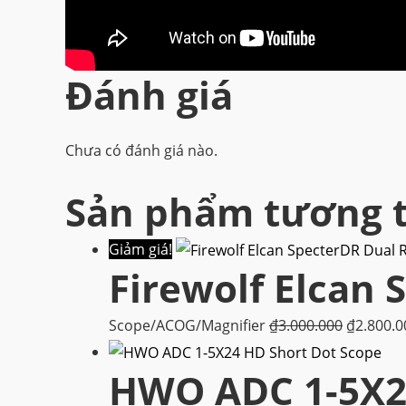
Đánh giá
Chưa có đánh giá nào.
Sản phẩm tương 
Giảm giá!
Firewolf Elcan 
Giá
Scope/ACOG/Magnifier
₫
3.000.000
₫
2.800.0
gốc
HWO ADC 1-5X24
là:
₫3.000.0