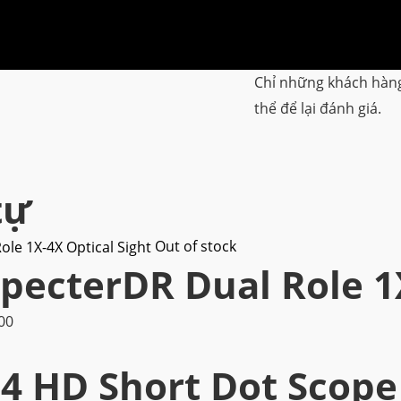
Chỉ những khách hàn
thể để lại đánh giá.
tự
Out of stock
SpecterDR Dual Role 1
Giá
00
hiện
 HD Short Dot Scope
tại
00.
là: