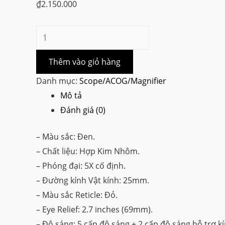
₫
2.150.000
Vortex
Optics
Spitfire
Thêm vào giỏ hàng
HD
Danh mục:
Scope/ACOG/Magnifier
Gen
Mô tả
II
Đánh giá (0)
5X
Prism
– Màu sắc: Đen.
Scope
– Chất liệu: Hợp Kim Nhôm.
số
– Phóng đại: 5X cố định.
lượng
– Đường kính Vật kính: 25mm.
– Màu sắc Reticle: Đỏ.
– Eye Relief: 2.7 inches (69mm).
– Độ sáng: 5 cấp độ sáng + 2 cấp độ sáng hỗ trợ kí