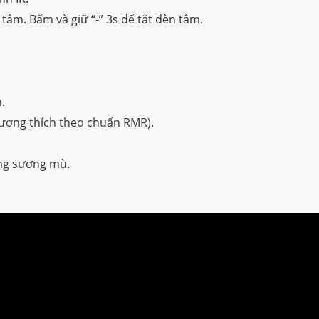
tâm. Bấm và giữ “-” 3s để tắt đèn tâm.
.
tương thích theo chuẩn RMR).
ng sương mù.