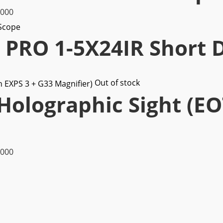
Khoảng
.000
₫2.800.000.
giá:
PRO 1-5X24IR Short 
từ
₫1.700.000
đến
Out of stock
₫2.600.000
Holographic Sight (EO
Khoảng
.000
giá:
từ
₫1.950.000
đến