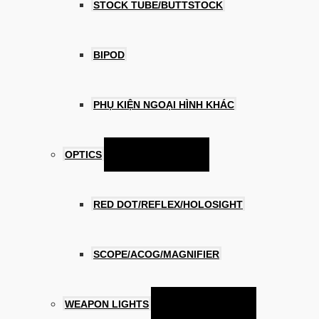
STOCK TUBE/BUTTSTOCK
BIPOD
PHỤ KIỆN NGOẠI HÌNH KHÁC
Menu Toggle
OPTICS
RED DOT/REFLEX/HOLOSIGHT
SCOPE/ACOG/MAGNIFIER
Menu Toggle
WEAPON LIGHTS