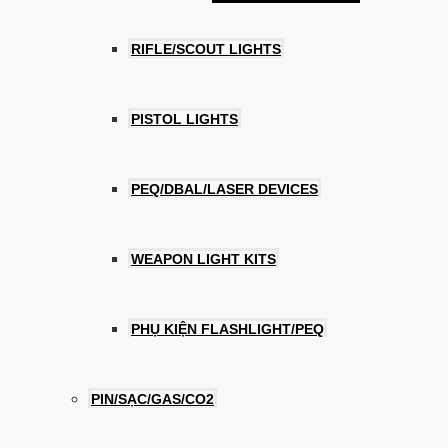
RIFLE/SCOUT LIGHTS
PISTOL LIGHTS
PEQ/DBAL/LASER DEVICES
WEAPON LIGHT KITS
PHỤ KIỆN FLASHLIGHT/PEQ
PIN/SẠC/GAS/CO2