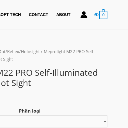
₫
0
0
SOFT TECH
CONTACT
ABOUT
Dot/Reflex/Holosight
/ Meprolight M22 PRO Self-
t Sight
M22 PRO Self-Illuminated
ot Sight
Phân loại