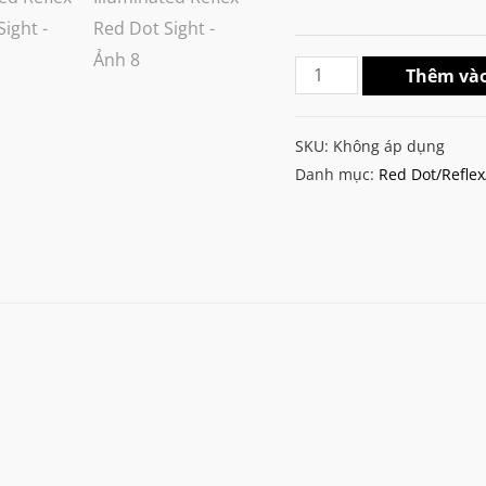
Meprolight
Thêm vào
M22
PRO
SKU:
Không áp dụng
Self-
Danh mục:
Red Dot/Reflex
Illuminated
Reflex
Red
Dot
Sight
số
lượng