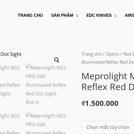
TRANG CHỦ
SẢN PHẨM
EDC KNIVES
AIR
Trang chủ
/
Optics
/
Red 
Illuminated Reflex Red Do
Meprolight 
Reflex Red D
₫
1.500.000