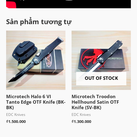
Sản phẩm tương tự
OUT OF STOCK
Microtech Halo 6 VI
Microtech Troodon
Tanto Edge OTF Knife (BK-
Hellhound Satin OTF
BK)
Knife (SV-BK)
EDC Knives
EDC Knives
₫
1.500.000
₫
1.300.000