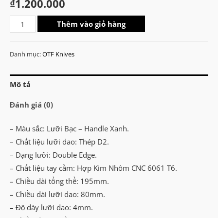
₫
1.200.000
Microtech
Thêm vào giỏ hàng
UTX-
85
Danh mục:
OTF Knives
Bounty
Hunter
Mô tả
Double
Edge
Đánh giá (0)
Satin
OTF
– Màu sắc: Lưỡi Bạc – Handle Xanh.
Knife
– Chất liệu lưỡi dao: Thép D2.
(SV-
– Dạng lưỡi: Double Edge.
GR)
– Chất liệu tay cầm: Hợp Kim Nhôm CNC 6061 T6.
số
– Chiều dài tổng thể: 195mm.
lượng
– Chiều dài lưỡi dao: 80mm.
– Độ dày lưỡi dao: 4mm.