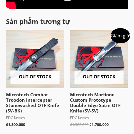
Sản phẩm tương tự
Giảm giá!
OUT OF STOCK
OUT OF STOCK
Microtech Combat
Microtech Marfione
Troodon Intercepter
Custom Prototype
Stonewashed OTF Knife
Double Edge Satin OTF
(SV-BK)
Knife (SV-SV)
EDC Knives
EDC Knives
Giá
Giá
₫
1.300.000
₫
1.900.000
₫
1.700.000
gốc
hiện