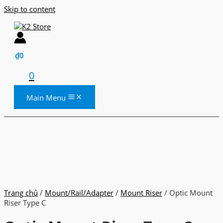
Skip to content
₫
0
0
Main Menu
Trang chủ
/
Mount/Rail/Adapter
/
Mount Riser
/ Optic Mount
Riser Type C