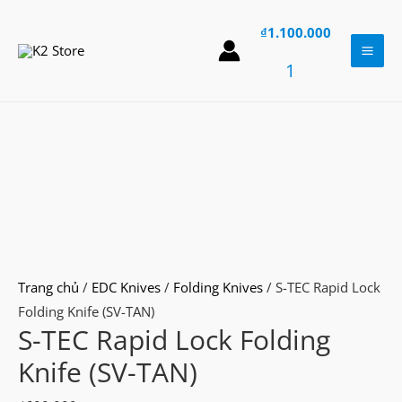
Skip
₫
1.100.000
to
content
Mai
1
Men
Trang chủ
/
EDC Knives
/
Folding Knives
/ S-TEC Rapid Lock
Folding Knife (SV-TAN)
S-TEC Rapid Lock Folding
Knife (SV-TAN)